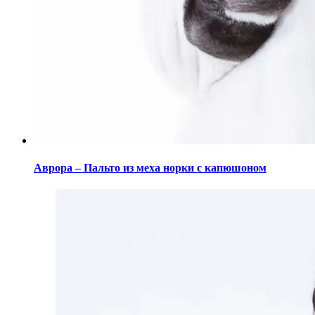
Этот
товар
Аврора – Пальто из меха норки с капюшоном
имеет
несколько
вариаций.
Опции
можно
выбрать
на
странице
товара.