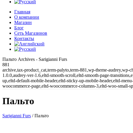
Главная
О компании
Магазин
Блог
Сеть Магазинов
Контакты
Пальто Archives - Sarigianni Furs
881
archive,tax-product_cat,term-palyto,term-881,wp-theme-audrey,wp-
1.0.0,audrey-ver-1.6,eltd-smooth-scroll,eltd-smooth-page-transitions,el
up,eltd-default-mobile-header,eltd-sticky-up-mobile-header,eltd-menu-i
woocommerce-page,eltd-woocommerce-columns-3,eltd-woo-small-space
Пальто
Sarigianni Furs
/
Пальто