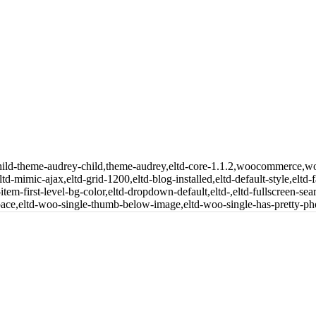
child-theme-audrey-child,theme-audrey,eltd-core-1.1.2,woocommerce,
td-mimic-ajax,eltd-grid-1200,eltd-blog-installed,eltd-default-style,eltd-
tem-first-level-bg-color,eltd-dropdown-default,eltd-,eltd-fullscreen-sear
,eltd-woo-single-thumb-below-image,eltd-woo-single-has-pretty-pho