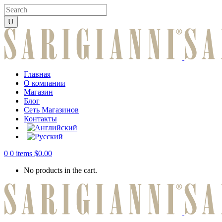
Главная
О компании
Магазин
Блог
Сеть Магазинов
Контакты
0
0 items
$
0.00
No products in the cart.