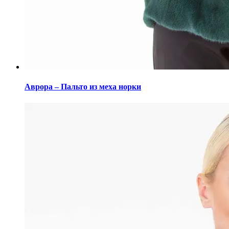
Этот
товар
Аврора – Пальто из меха норки
имеет
несколько
вариаций.
Опции
можно
выбрать
на
странице
товара.