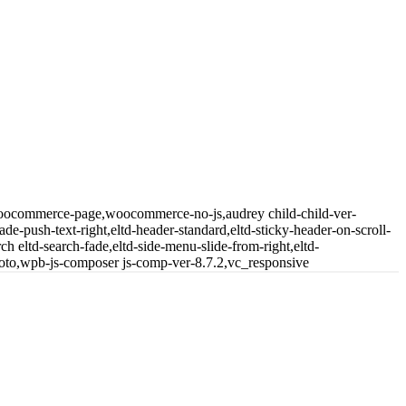
woocommerce-page,woocommerce-no-js,audrey child-child-ver-
fade-push-text-right,eltd-header-standard,eltd-sticky-header-on-scroll-
ch eltd-search-fade,eltd-side-menu-slide-from-right,eltd-
to,wpb-js-composer js-comp-ver-8.7.2,vc_responsive