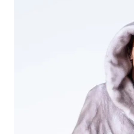
Опции
можно
выбрать
на
странице
товара.