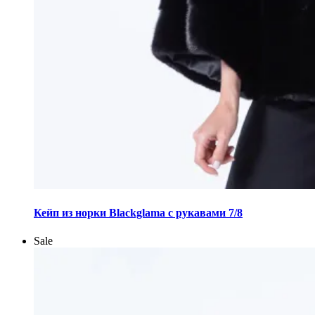
Этот
товар
Кейп из норки Blackglama с рукавами 7/8
имеет
несколько
Sale
вариаций.
Опции
можно
выбрать
на
странице