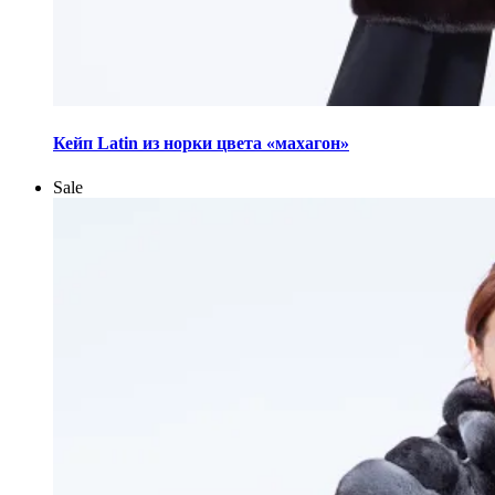
Этот
товар
Кейп Latin из норки цвета «махагон»
имеет
несколько
Sale
вариаций.
Опции
можно
выбрать
на
странице
товара.