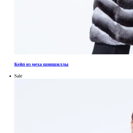
Этот
товар
Кейп из меха шиншиллы
имеет
несколько
Sale
вариаций.
Опции
можно
выбрать
на
странице
товара.