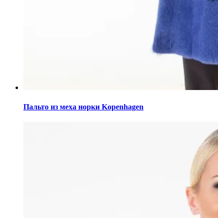
Этот
товар
Пальто из меха норки Kopenhagen
имеет
несколько
вариаций.
Опции
можно
выбрать
на
странице
товара.