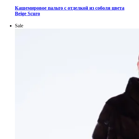
Этот
товар
Кашемировое пальто с отделкой из соболя цвета
имеет
Beige Scuro
несколько
вариаций.
Sale
Опции
можно
выбрать
на
странице
товара.