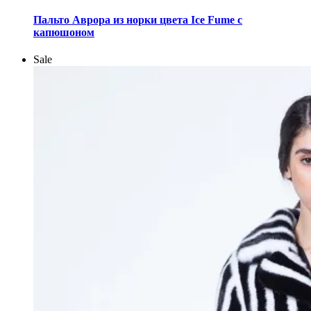
Этот
товар
Пальто Аврора из норки цвета Ice Fume с
имеет
капюшоном
несколько
вариаций.
Sale
Опции
можно
выбрать
на
странице
товара.