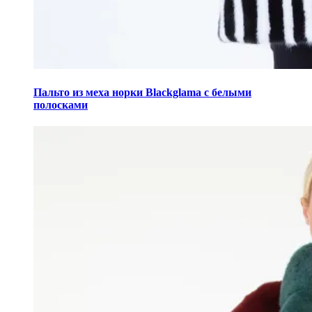
Этот
товар
Пальто из меха норки Blackglama с белыми
имеет
полосками
несколько
вариаций.
Опции
можно
выбрать
на
странице
товара.