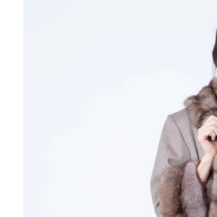
можно
выбрать
на
странице
товара.