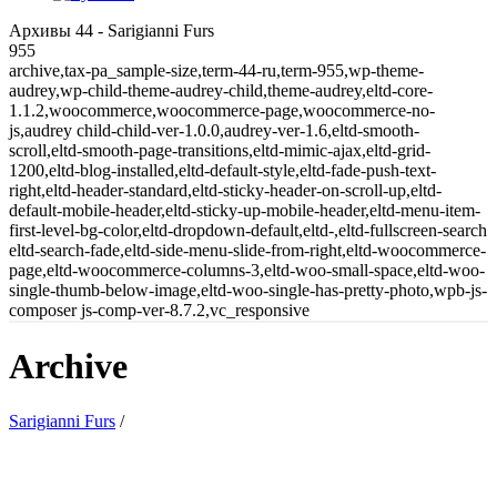
Архивы 44 - Sarigianni Furs
955
archive,tax-pa_sample-size,term-44-ru,term-955,wp-theme-
audrey,wp-child-theme-audrey-child,theme-audrey,eltd-core-
1.1.2,woocommerce,woocommerce-page,woocommerce-no-
js,audrey child-child-ver-1.0.0,audrey-ver-1.6,eltd-smooth-
scroll,eltd-smooth-page-transitions,eltd-mimic-ajax,eltd-grid-
1200,eltd-blog-installed,eltd-default-style,eltd-fade-push-text-
right,eltd-header-standard,eltd-sticky-header-on-scroll-up,eltd-
default-mobile-header,eltd-sticky-up-mobile-header,eltd-menu-item-
first-level-bg-color,eltd-dropdown-default,eltd-,eltd-fullscreen-search
eltd-search-fade,eltd-side-menu-slide-from-right,eltd-woocommerce-
page,eltd-woocommerce-columns-3,eltd-woo-small-space,eltd-woo-
single-thumb-below-image,eltd-woo-single-has-pretty-photo,wpb-js-
composer js-comp-ver-8.7.2,vc_responsive
Archive
Sarigianni Furs
/