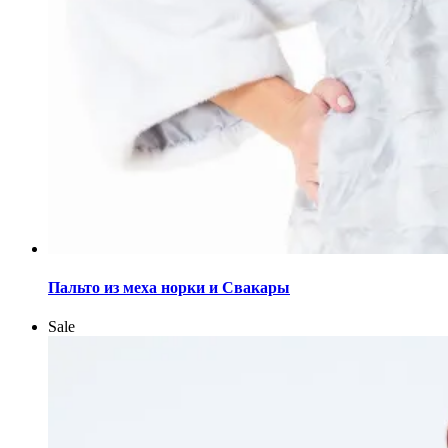
Этот
товар
Пальто из меха норки и Свакары
имеет
несколько
Sale
вариаций.
Опции
можно
выбрать
на
странице
товара.