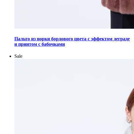
Этот
товар
Пальто из норки бордового цвета с эффектом деграде
имеет
и принтом с бабочками
несколько
вариаций.
Sale
Опции
можно
выбрать
на
странице
товара.