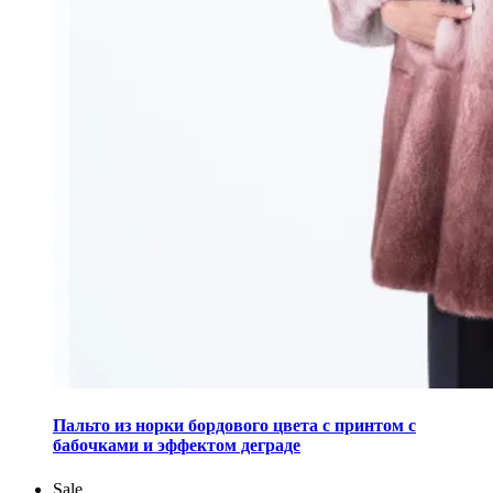
Этот
товар
Пальто из норки бордового цвета с принтом с
имеет
бабочками и эффектом деграде
несколько
вариаций.
Sale