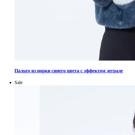
Этот
товар
Пальто из норки синего цвета с эффектом деграде
имеет
несколько
Sale
вариаций.
Опции
можно
выбрать
на
странице
товара.