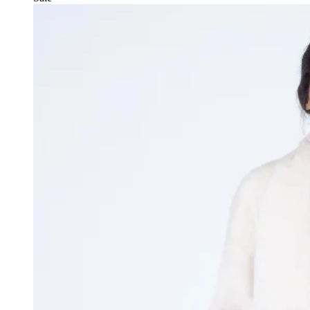
Опции
можно
выбрать
на
странице
товара.