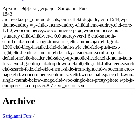
Архивы Эффект деграде - Sarigianni Furs
1543
archive,tax-pa_unique-details,term-effekt-degrade,term-1543,wp-
theme-audrey,wp-child-theme-audrey-child,theme-audrey,eltd-core-
1.1.2,woocommerce,woocommerce-page,woocommerce-no-
js,audrey child-child-ver-1.0.0,audrey-ver-1.6,eltd-smooth-
scroll,eltd-smooth-page-transitions,eltd-mimic-ajax,eltd-grid-
1200,eltd-blog-installed,eltd-default-style,eltd-fade-push-text-
right,eltd-header-standard,eltd-sticky-header-on-scroll-up,eltd-
default-mobile-header,eltd-sticky-up-mobile-header,eltd-menu-item-
first-level-bg-color,eltd-dropdown-default,eltd-,eltd-fullscreen-search
eltd-search-fade,eltd-side-menu-slide-from-right,eltd-woocommerce-
page,eltd-woocommerce-columns-3,eltd-woo-small-space,eltd-woo-
single-thumb-below-image,eltd-woo-single-has-pretty-photo,wpb-js-
composer js-comp-ver-8.7.2,vc_responsive
Archive
Sarigianni Furs
/