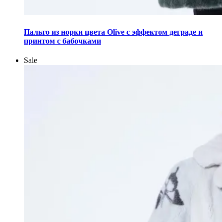
Этот
товар
Пальто из норки цвета Olive с эффектом деграде и
имеет
принтом с бабочками
несколько
вариаций.
Sale
Опции
можно
выбрать
на
странице
товара.