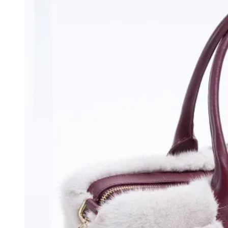
выбрать
на
странице
товара.