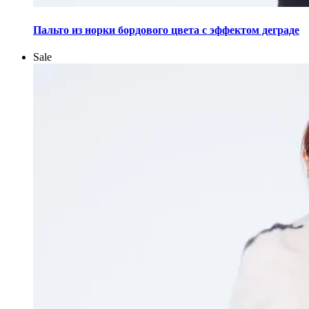
Этот
товар
Пальто из норки бордового цвета с эффектом деграде
имеет
несколько
Sale
вариаций.
Опции
можно
выбрать
на
странице
товара.