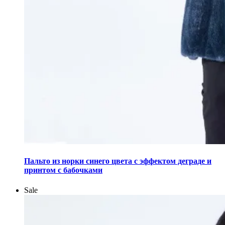
Этот
товар
Пальто из норки синего цвета с эффектом деграде и
имеет
принтом с бабочками
несколько
вариаций.
Sale
Опции
можно
выбрать
на