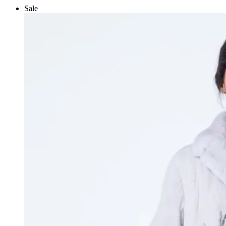
несколько
Sale
вариаций.
Опции
можно
выбрать
на
странице
товара.