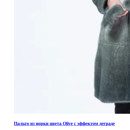
Этот
товар
Пальто из норки цвета Olive с эффектом деграде
имеет