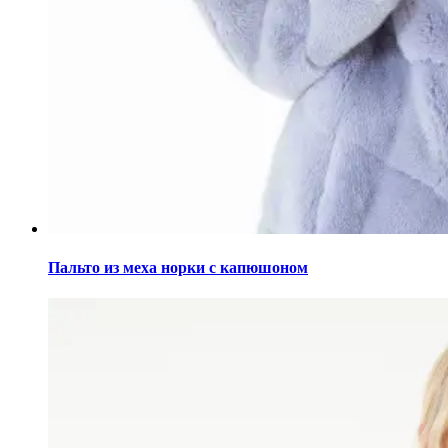
Этот
товар
Пальто из меха норки с капюшоном
имеет
несколько
вариаций.
Опции
можно
выбрать
на
странице
товара.