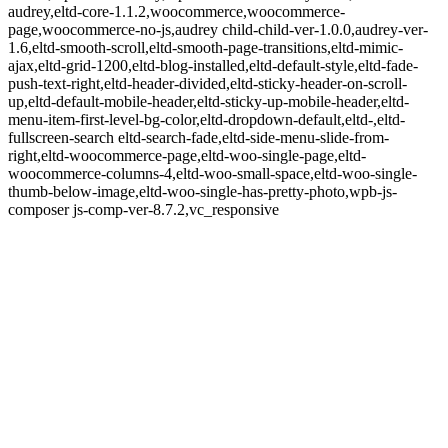
audrey,eltd-core-1.1.2,woocommerce,woocommerce-
page,woocommerce-no-js,audrey child-child-ver-1.0.0,audrey-ver-
1.6,eltd-smooth-scroll,eltd-smooth-page-transitions,eltd-mimic-
ajax,eltd-grid-1200,eltd-blog-installed,eltd-default-style,eltd-fade-
push-text-right,eltd-header-divided,eltd-sticky-header-on-scroll-
up,eltd-default-mobile-header,eltd-sticky-up-mobile-header,eltd-
menu-item-first-level-bg-color,eltd-dropdown-default,eltd-,eltd-
fullscreen-search eltd-search-fade,eltd-side-menu-slide-from-
right,eltd-woocommerce-page,eltd-woo-single-page,eltd-
woocommerce-columns-4,eltd-woo-small-space,eltd-woo-single-
thumb-below-image,eltd-woo-single-has-pretty-photo,wpb-js-
composer js-comp-ver-8.7.2,vc_responsive